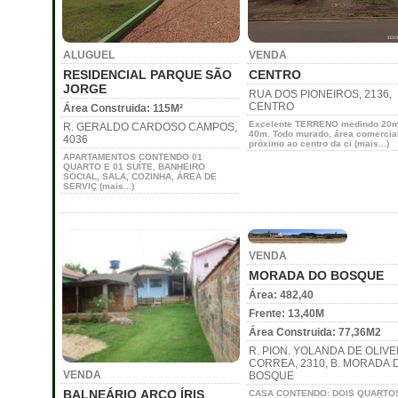
ALUGUEL
VENDA
RESIDENCIAL PARQUE SÃO
CENTRO
JORGE
RUA DOS PIONEIROS, 2136,
CENTRO
Área Construida: 115M²
Excelente TERRENO medindo 20m
R. GERALDO CARDOSO CAMPOS,
40m. Todo murado, área comercial
4036
próximo ao centro da ci (mais...)
APARTAMENTOS CONTENDO 01
QUARTO E 01 SUÍTE, BANHEIRO
SOCIAL, SALA, COZINHA, ÁREA DE
SERVIÇ (mais...)
VENDA
MORADA DO BOSQUE
Área: 482,40
Frente: 13,40M
Área Construida: 77,36M2
R. PION. YOLANDA DE OLIVE
CORREA, 2310, B. MORADA 
VENDA
BOSQUE
BALNEÁRIO ARCO ÍRIS
CASA CONTENDO: DOIS QUARTO