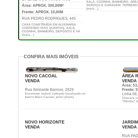
SALA, COZINHA, BANHEIRO, ÁRE
Área: APROX. 300,00M²
SERVIÇO E GARAGEM. TERRENO
(mais...)
Frente: APROX. 10,00M
RUA PEDRO RODRIGUES, 445
CASA CONSTRUÍDA EM ALVENARIA
CONTENDO DOIS QUARTOS, SALA,
COZINHA, BANHEIRO, DEPÓSITO E VA
(mais...)
CONFIRA MAIS IMÓVEIS
NOVO CACOAL
ÁREA 
VENDA
VENDA
Área: 53
Rua Almirante Barroso, 2829
Frente: 
Excelente imóvel sobrado localizado no
Linha 06,
bairro Novo Cacoal, próxi (mais)
Chacara c
"06inha" d
NOVO HORIZONTE
JARDI
VENDA
VENDA
RUA PAD