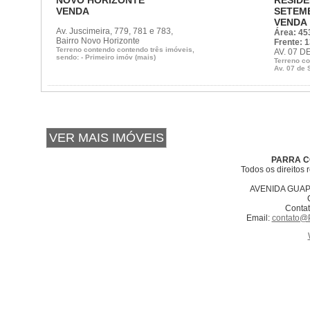
NOVO HORIZONTE
RESIDE
VENDA
SETEM
VENDA
Av. Juscimeira, 779, 781 e 783,
Área: 45
Bairro Novo Horizonte
Frente: 
Terreno contendo contendo três imóveis,
AV. 07 
sendo: - Primeiro imóv (mais)
Terreno co
Av. 07 de 
PARRA C
Todos os direitos
AVENIDA GUAP
Contat
Email:
contato@P
cion
Replica Watches
Replica Uhren
Montres Réplique
Orologi Imitazioni
Relojes i