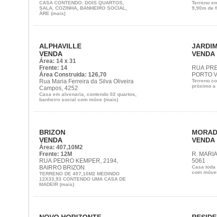
CASA CONTENDO: DOIS QUARTOS,
Terreno e
SALA, COZINHA, BANHEIRO SOCIAL,
9,90m de fr
ÁRE (mais)
ALPHAVILLE
JARDI
VENDA
VENDA
Área: 14 x 31
Frente: 14
RUA PRE
Área Construida: 126,70
PORTO 
Rua Maria Ferreira da Silva Oliveira
Terreno co
próximo a
Campos, 4252
Casa em alvenaria, contendo 02 quartos,
banheiro social com móve (mais)
BRIZON
MORAD
VENDA
VENDA
Área: 407,10M2
Frente: 12M
R. MARI
RUA PEDRO KEMPER, 2194,
5061
BAIRRO BRIZON
Casa toda 
TERRENO DE 407,10M2 MEDINDO
12X33,93 CONTENDO UMA CASA DE
MADEIR (mais)